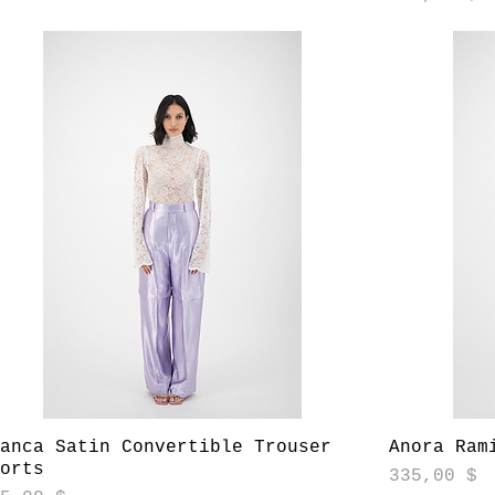
Aperçu rapide
ranca Satin Convertible Trouser
Anora Ram
horts
Prix
335,00 $