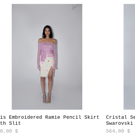
Aperçu rapide
ris Embroidered Ramie Pencil Skirt
Cristal S
ith Slit
Swarovski
ix
Prix
30,00 $
564,00 $