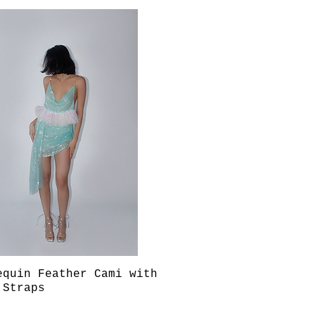
Aperçu rapide
equin Feather Cami with
 Straps