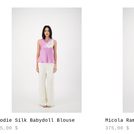
Aperçu rapide
lodie Silk Babydoll Blouse
Micola Ra
ix
Prix
75,00 $
375,00 $