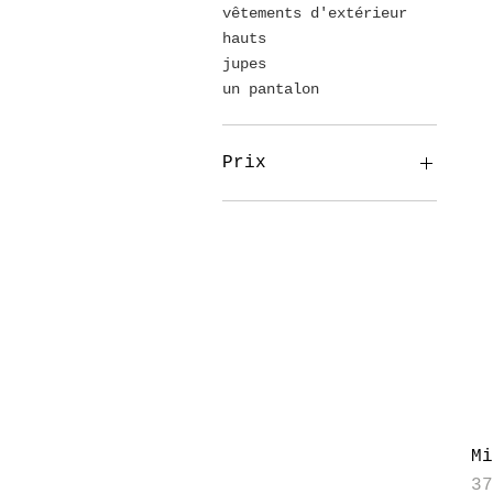
vêtements d'extérieur
hauts
jupes
un pantalon
Prix
93 $CA
5 563 $CA
M
Pr
3