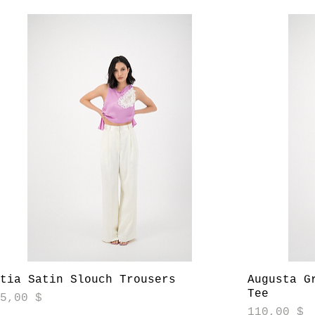
Aperçu rapide
atia Satin Slouch Trousers
Augusta G
Tee
ix
65,00 $
Prix
110,00 $