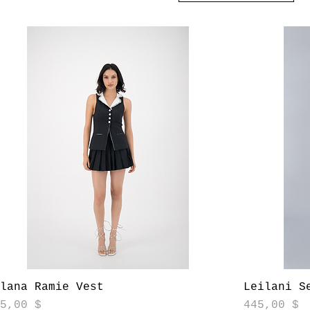
Aperçu rapide
ilana Ramie Vest
Leilani S
ix
Prix
75,00 $
445,00 $