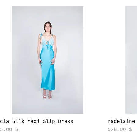
Aperçu rapide
ucia Silk Maxi Slip Dress
Madelaine
ix
Prix
25,00 $
528,00 $