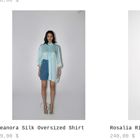
30,00 $
Aperçu rapide
leanora Silk Oversized Shirt
Rosalia R
ix
Prix
79,00 $
240,00 $