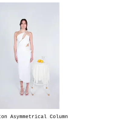
Aperçu rapide
ton Asymmetrical Column