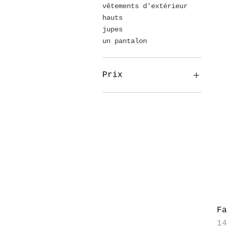
vêtements d'extérieur
hauts
jupes
un pantalon
Prix
93 $CA
5 563 $CA
F
Pr
1