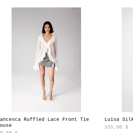
Aperçu rapide
rancesca Ruffled Lace Front Tie
Luisa Sil
louse
Prix
335,00 $
ix