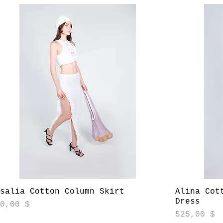
Aperçu rapide
osalia Cotton Column Skirt
Alina Cot
Dress
ix
40,00 $
Prix
525,00 $